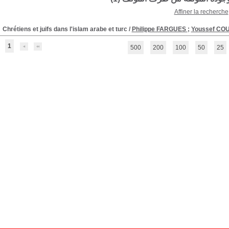
Affiner la recherche
Chrétiens et juifs dans l'islam arabe et turc
/
Philippe FARGUES
;
Youssef C
1
500
200
100
50
25