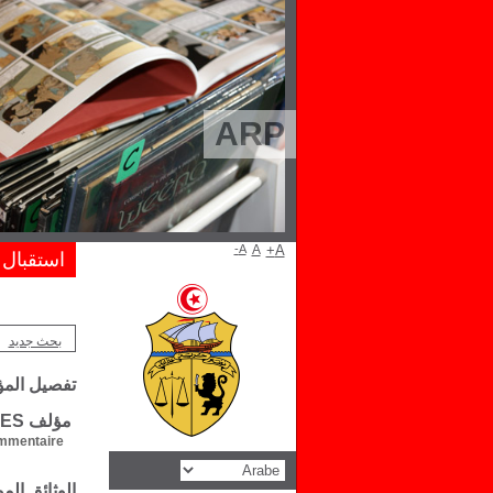
ARP
A-
A
A+
استقبال
بحث جديد
تفصيل الم
مؤلف Philippe FARGUES
mentaire :
الوثائق ال