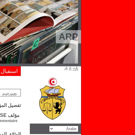
ARP
A-
A
A+
استقبال
بحث جديد
تفصيل الم
مؤلف H. J. ROSE
mentaire :
الوثائق ال