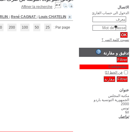
Les Inscriptions latines d'Afrique : tripolitaine - Tunisie - 
(1 - 1 / 1)
1