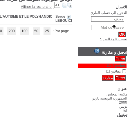
L'Enfant polyhandicapé et son milieu
/
Michel GAYDA
;
GROUPE DE REC
(1 - 1 / 1)
1