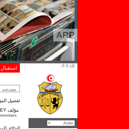
ARP
A-
A
A+
استقبال
بحث جديد
تفصيل الم
مؤلف Glauville DOWNEY
mentaire :
الوثائق ال