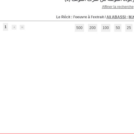
Affiner la recherche
Le Récit : l'oeuvre à l'extrait
/
Ali ABASSI
;
M.
1
500
200
100
50
25