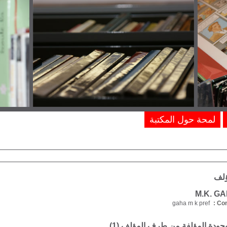
لمحة حول المكتبة
ؤلف
gaha m k pref
Com
موجودة المؤلفة من طرف المؤلف (
1
)