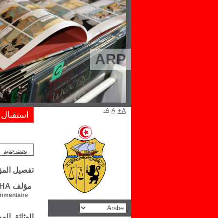
ARP
A-
A
A+
استقبال
بحث جديد
تفصيل الم
مؤلف M.K. GAHA
mentaire :
الوثائق ال