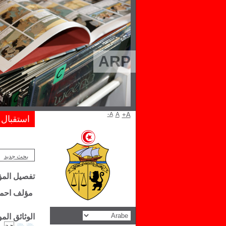
ARP
A-
A
A+
استقبال
بحث جديد
تفصيل الم
مؤلف احمد
الوثائق ال