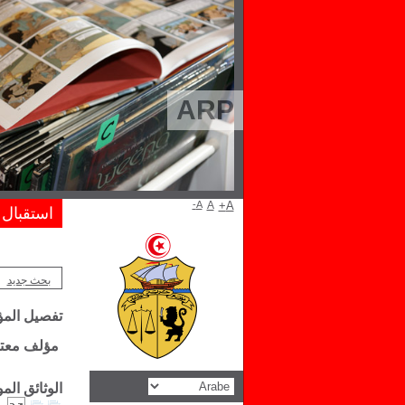
ARP
A-
A
A+
استقبال
بحث جديد
تفصيل الم
مؤلف معتز
الوثائق ال