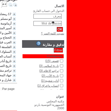
الاتصال
الدخول الى حساب القارئ
17 رمضان
أبو مسلم 
أرمانوسة 
أسير المت
الأمين و ا
نسيت كلمة السر ؟
الحجاج ب
العرب قبل
تدقيق و مقارنة
الفلسفة ال
المملوك ا
Catégories
أنساب الع
قصص
[15]
تاريخ أداب
تاريخ اسلامي
[3]
تاريخ التم
تراجم مش
تراجم الاعلام
[3]
جهاد المح
تاريخ الأدب
[2]
شارل و عب
آداب شعبية
[1]
انساب واعراق
[1]
Par page :
تاريخ العرب
[1]
تراجم وسير
[1]
عنوان
لغة عربية
[1]
مكتبة المجلس
الجمهورية التونسية باردو
2000