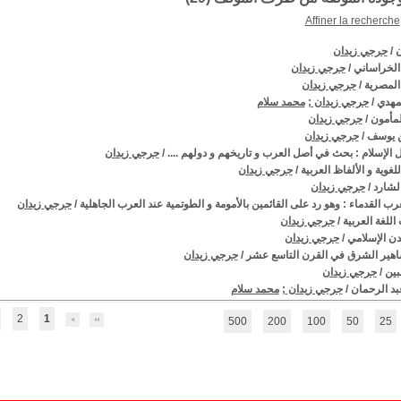
Affiner la recherche
/
جرجي زيدان
الخراساني
/
جرجي زيدان
المصرية
/
جرجي زيدان
مهدي
/
جرجي زيدان
;
محمد سلام
لمأمون
/
جرجي زيدان
ن يوسف
/
جرجي زيدان
 الإسلام : بحث في أصل العرب و تاريخهم و دولهم ....
/
جرجي زيدان
لغوية و الألفاظ العربية
/
جرجي زيدان
لشارد
/
جرجي زيدان
رب القدماء : وهو رد على القائمين بالأمومة و الطوتمية عند العرب الجاهلية
/
جرجي زيدان
 اللغة العربية
/
جرجي زيدان
دن الإسلامي
/
جرجي زيدان
اهير الشرق في القرن التاسع عشر
/
جرجي زيدان
بين
/
جرجي زيدان
د الرحمان
/
جرجي زيدان
;
محمد سلام
2
1
500
200
100
50
25