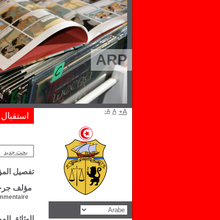
ARP
A-
A
A+
استقبال
بحث جديد
تفصيل الم
مؤلف جرج
mentaire :
الوثائق ال