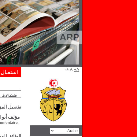
ARP
A-
A
A+
استقبال
بحث جديد
تفصيل الم
مؤلف أبو ا
mentaire :
الوثائق ال