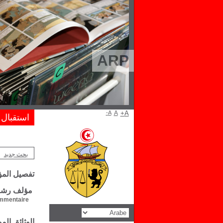
ARP
A-
A
A+
استقبال
بحث جديد
تفصيل الم
مؤلف رشاد 
mentaire :
الوثائق ال