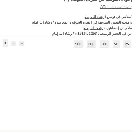
Affiner la recherche
لاصلاحى فى تونس
/
رشاد الـ . إمام
ية مدنية القدس الشريف في الفترة الحديثة و المعاصرة
/
رشاد الـ . إمام
فى بن إسماعيل
/
رشاد الـ . إمام
في العصر الوسيط : 1253 ـ 1516 م
/
رشاد الـ . إمام
1
500
200
100
50
25