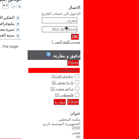
الاتصال
الدخول الى حساب القارئ
التفكير ا
ببليوغراف
سيرة مصط
مدينة القدس 
نسيت كلمة السر ؟
Par page :
تدقيق و مقارنة
Catégories
بيبليوغرافيا
[1]
تاريخ تونس
[1]
تراجم وسير
[1]
فلسطين
[1]
عنوان
مكتبة المجلس
الجمهورية التونسية باردو
2000
تونس
tel