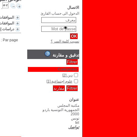
الاتصال
الدخول الى حساب القارئ
الموافقات
الموافقات
دراسات إس
Par page :
نسيت كلمة السر ؟
تدقيق و مقارنة
Catégories
دين
[2]
علوم إجتماعية
[1]
عنوان
مكتبة المجلس
الجمهورية التونسية باردو
2000
تونس
tel
تواصل