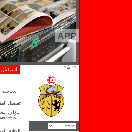
ARP
A-
A
A+
استقبال
بحث جديد
تفصيل الم
مؤلف محمد 
mentaire :
الوثائق ال