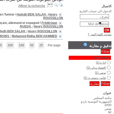
Administration et changement : mutations structurelles et pénétrati
Le Contrôle de l'activité du pouvoir exécutif par le juge constitutionnel:
La Representation des intéréts professionnel
Les Zones Franches
/
Henry ROUSSILLON
;
Hafedh BEN SALAH
;
(1 - 4 / 4)
1