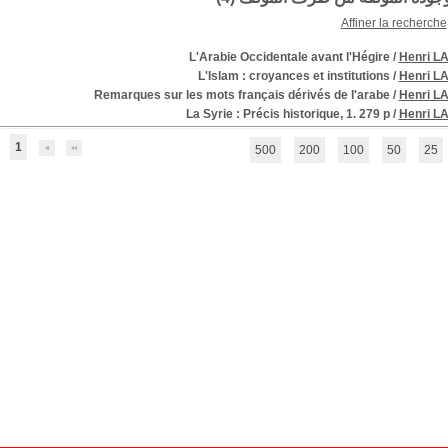
Affiner la recherche
L'Arabie Occidentale avant l'Hégire
/
Henri 
L'Islam : croyances et institutions
/
Henri 
Remarques sur les mots français dérivés de l'arabe
/
Henri 
La Syrie : Précis historique, 1. 279 p
/
Henri 
1
500
200
100
50
25