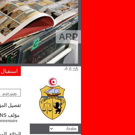
ARP
A-
A
A+
استقبال
بحث جديد
تفصيل الم
مؤلف Henri LAMMENS
mentaire :
الوثائق ال