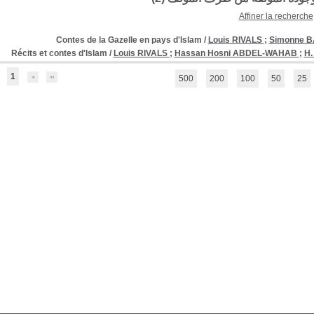
Affiner la recherche
Contes de la Gazelle en pays d'Islam
/
Louis RIVALS
;
Simonne 
Récits et contes d'Islam
/
Louis RIVALS
;
Hassan Hosni ABDEL-WAHAB
;
H.
1
500
200
100
50
25