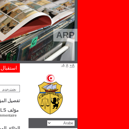
ARP
A-
A
A+
استقبال
بحث جديد
تفصيل الم
مؤلف Louis RIVALS
mentaire :
الوثائق ال