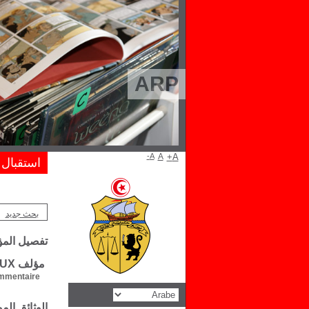
ARP
A-
A
A+
استقبال
بحث جديد
تفصيل الم
مؤلف Jean -Michel GOUX
mentaire :
الوثائق ال