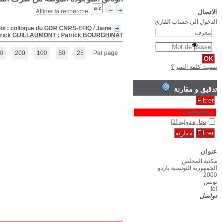
Commerce nord-sud migration et délocalisation : conséqences pour les s
(1 - 1 / 1)
1