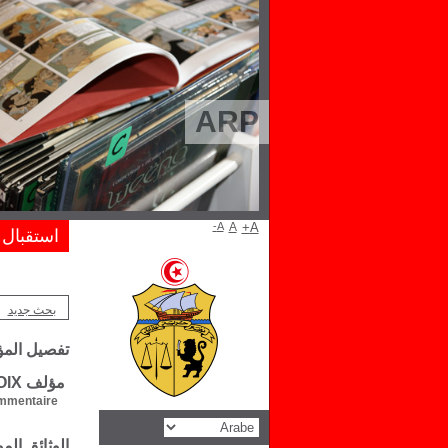
ARP
A-
A
A+
استقبال
بحث جديد
تفصيل الم
مؤلف Philippe PERROT-DESNOIX
mentaire :
الوثائق ال