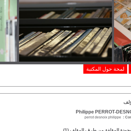
لمحة حول المكتبة
ؤلف
perrot desnoix philippe
Com
موجودة المؤلفة من طرف المؤلف (
1
)