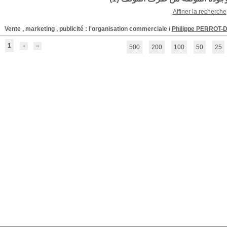
Affiner la recherche
Vente , marketing , publicité : l'organisation commerciale
/
Philippe PERROT-
1
500
200
100
50
25