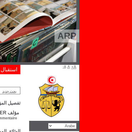
ARP
A-
A
A+
استقبال
بحث جديد
تفصيل الم
مؤلف Michel CROZIER
mentaire :
الوثائق ال