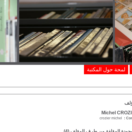
لمحة حول المكتبة
ؤلف
crozier michel
Com
موجودة المؤلفة من طرف المؤلف (
4
)