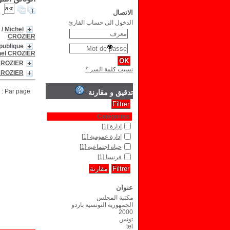
الاتصال
الدخول الى حساب القارئ
/
Michel
CROZIER
publique
hel CROZIER
CROZIER
نسيت كلمة السر ؟
CROZIER
Par page :
تدقيق و مقارنة
Catégories
إدارة
[1]
إدارة عمومية
[1]
حياة اجتماعية
[1]
فرنسا
[1]
عنوان
مكتبة المجلس
الجمهورية التونسية باردو
2000
تونس
tel