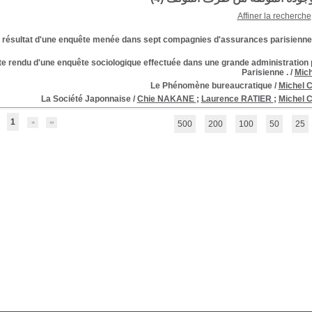
Affiner la recherche
résultat d'une enquête menée dans sept compagnies d'assurances parisienne
pte rendu d'une enquête sociologique effectuée dans une grande administration 
Parisienne .
/
Mic
Le Phénomène bureaucratique
/
Michel 
La Société Japonnaise
/
Chie NAKANE
;
Laurence RATIER
;
Michel 
1
500
200
100
50
25