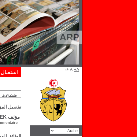
ARP
A-
A
A+
استقبال
بحث جديد
تفصيل الم
مؤلف Emilie E. OUECHEK
mentaire :
الوثائق ال