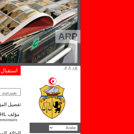
ARP
A-
A
A+
استقبال
بحث جديد
تفصيل الم
مؤلف Walther PAHL
mentaire :
الوثائق ال