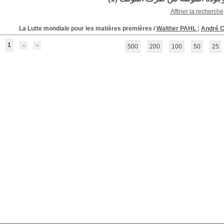
Affiner la recherche
La Lutte mondiale pour les matières premiéres
/
Walther PAHL
;
André 
1
500
200
100
50
25