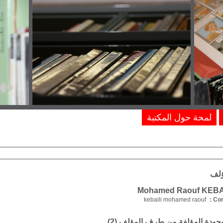
لمحة حول المكتبة
ؤلف
kebaili mohamed raouf
Com
موجودة المؤلفة من طرف المؤلف (
2
)