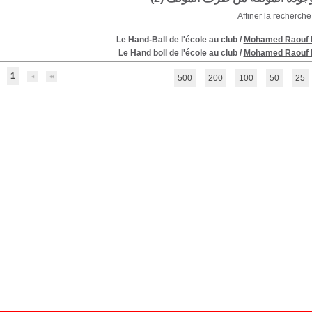
Affiner la recherche
Le Hand-Ball de l'école au club
/
Mohamed Raouf 
Le Hand boll de l'école au club
/
Mohamed Raouf 
1
500
200
100
50
25