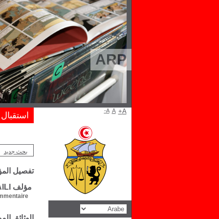
ARP
A-
A
A+
استقبال
بحث جديد
تفصيل الم
مؤلف Mohamed Raouf KEBAILI
mentaire :
الوثائق ال