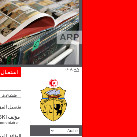
ARP
A-
A
A+
استقبال
بحث جديد
تفصيل الم
مؤلف Piotr MOHORTYNSKI
mentaire :
الوثائق ال