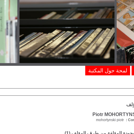
لمحة حول المكتبة
ؤلف
mohortynski piotr
Com
موجودة المؤلفة من طرف المؤلف (
1
)