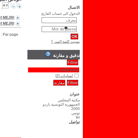
الاتصال
الدخول الى حساب القارئ
f MEJRI
f MEJRI
Par page :
نسيت كلمة السر ؟
تدقيق و مقارنة
Catégories
لسانيات
[2]
عنوان
مكتبة المجلس
الجمهورية التونسية باردو
2000
تونس
tel
تواصل