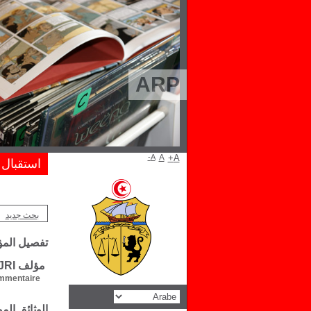
ARP
A-
A
A+
استقبال
بحث جديد
تفصيل الم
مؤلف Moncef MEJRI
mentaire :
الوثائق ال