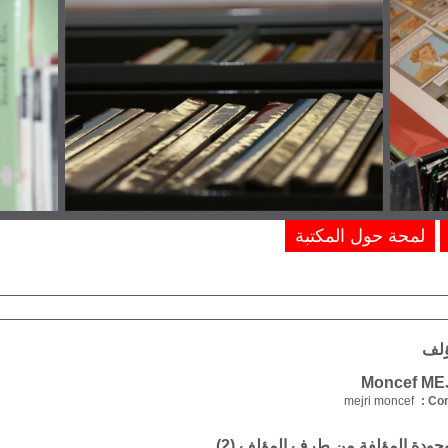
لمحة حول المكتبة
ؤلف
mejri moncef
Com
موجودة المؤلفة من طرف المؤلف (
2
)