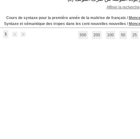
Affiner la recherche
Cours de syntaxe pour la première année de la maitrise de français
/
Monce
Syntaxe et sémantique des tropes dans les cent nouvelles nouvelles
/
Monce
1
500
200
100
50
25