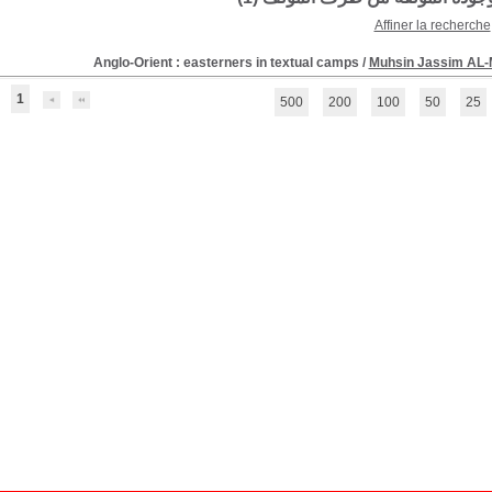
Affiner la recherche
Anglo-Orient : easterners in textual camps
/
Muhsin Jassim AL
1
500
200
100
50
25