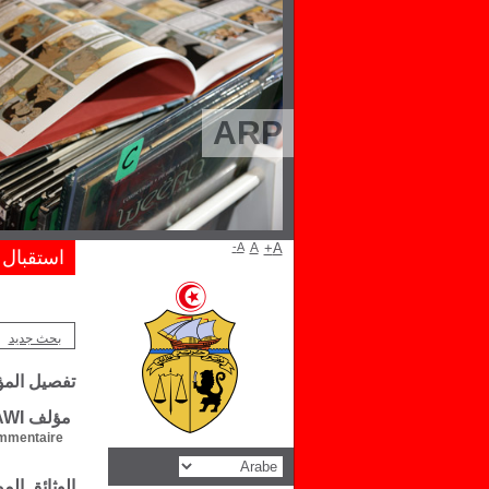
ARP
A-
A
A+
استقبال
بحث جديد
تفصيل الم
مؤلف Muhsin Jassim AL-MUSAWI
mentaire :
الوثائق ال