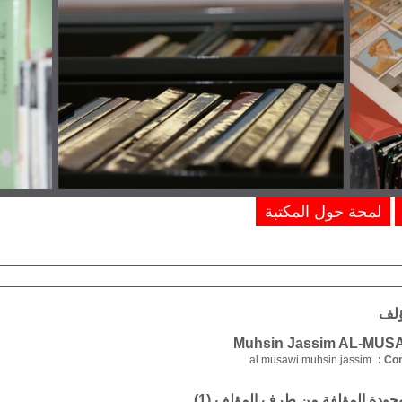
لمحة حول المكتبة
ؤلف
al musawi muhsin jassim
Com
موجودة المؤلفة من طرف المؤلف (
1
)