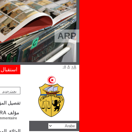
ARP
A-
A
A+
استقبال
بحث جديد
تفصيل الم
مؤلف L. VERGARA
mentaire :
الوثائق ال