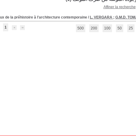
Affiner la recherche
ux de la préhistoire à l'architecture contemporaine
/
L. VERGARA
;
G.M.D. TO
1
500
200
100
50
25