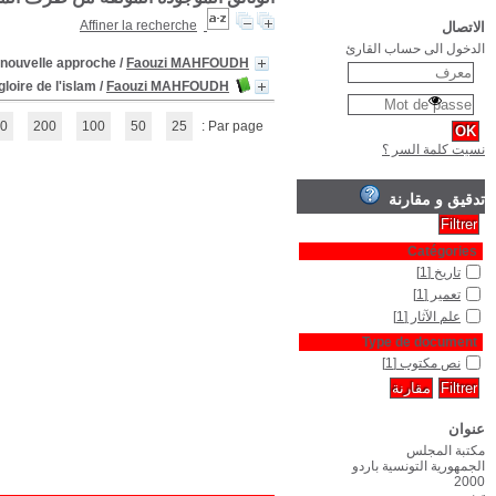
Architecture et urbanisme en Ifriquiya médiévale : prop
(1 - 2 / 2)
1