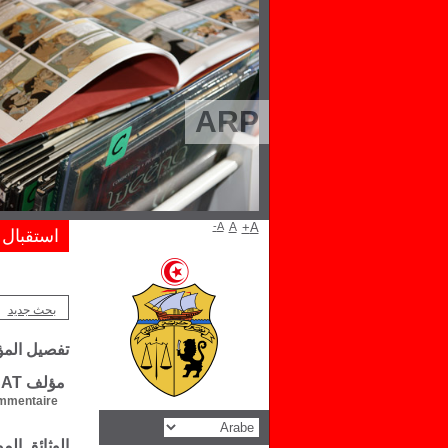
ARP
A-
A
A+
استقبال
بحث جديد
تفصيل الم
مؤلف MICHEL-LAURE RASSAT
mentaire :
الوثائق ال