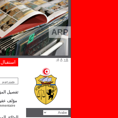
ARP
A-
A
A+
استقبال
بحث جديد
تفصيل الم
مؤلف عفيف
mentaire :
الوثائق ال