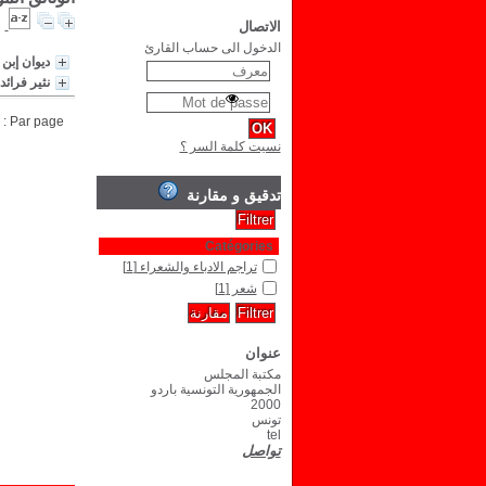
الاتصال
الدخول الى حساب القارئ
ديوان إبن
نثير فرائ
Par page :
نسيت كلمة السر ؟
تدقيق و مقارنة
Catégories
تراجم الادباء والشعراء
[1]
شعر
[1]
عنوان
مكتبة المجلس
الجمهورية التونسية باردو
2000
تونس
tel
تواصل