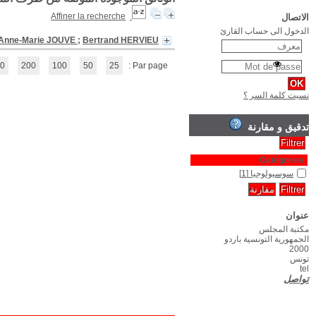
Terres méditerranéennes : le morcelement , riches
(1 - 1 / 1)
1