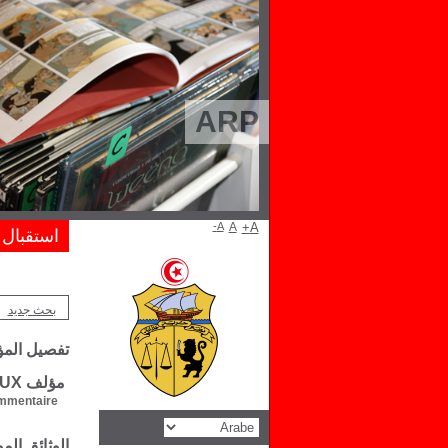
ARP
A-
A
A+
استقبال
بحث جديد
تفصيل الم
مؤلف Nicole QUESTIAUX
mentaire :
الوثائق ال