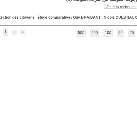
Affiner la recherche
otection des citoyens : étude comparative
/
Guy BRAIBANT
;
Nicole QUESTIAU
1
500
200
100
50
25