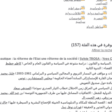
السياسي
ديبلوماسية
ديمقراطية
سياسة دولية
علاقات دولية
عنصرية
مؤسسات
سياسية
مناطق الدولة
توفرة في هذه الفئة (
157
)
Affiner la rech
tique : la réforme de l'Etat une réforme de la société
/
Sylvie TROSA
;
Yves 
السياسة و القانون : دراسة متنوعة في السياسة و القانون العام و الخاص
/
كاظم حطيط
لقضاء : الندوة الثانية
ت و مواقف في المسار التربوي و المجالين السياسي و البرلماني 1961-2003
/
خليل محمد ا
جان القارة للإستماع إلى السادة أعضاء الحكومة
/
مجلس المستشارين - تونس
ائدة حول صندوق التعويض
ل السياسي في العراق زمن الاحتلال:خطاب التيار الصدري نموذجا
/
الصديقي سعاد
ت الدولية للشغل : الاتفاقيات المصادق عليها من طرف الجمهورية التونسة
/
بن عبد الله , محمد 
رزوقي, زهير الحبيب الـ
ائفة : القصة المذهلة للمكائد و الدبلوماسيـة الخبيثة للإخضاع البشرية و السيطرة عليها
/
جاك ت
لدولي:الجذور و الحقيقة
/
فوزات نوفل نبيل