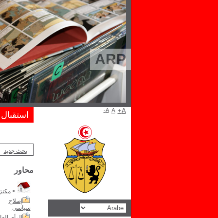
ARP
A-
A
A+
استقبال
بحث جديد
محاور
>
مكنز 
إصلاح
سياسي
الرأى العا