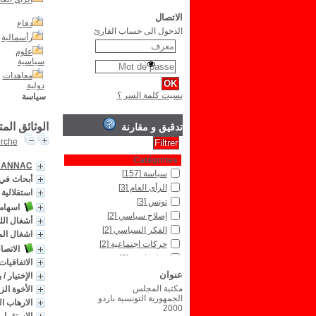
الاتصال
دفاع
الدخول الى حساب القارئ
رأسمالية
علوم
سياسية
معاهدات
دولية
نسيت كلمة السر ؟
سياسة
الوثائق الم
تدقيق و مقارنة
erche
Catégories
CANNAC
سياسة
[157]
أبحاث في 
الرأى العام
[3]
استقلالية ا
تونس
[3]
اسهاما
إصلاح سياسي
[2]
أشغال الل
الفكر السياسي
[2]
اشغال الم
حركات اجتماعية
[2]
الاتصا
ديبلوماسية
[2]
الاتفاقيا
ديمقراطية
[2]
عنوان
الإختيار
/
م
قانون
[2]
مكتبة المجلس
الأخوة الز
الجمهورية التونسية باردو
إقتصاد
[1]
الارهاب ا
2000
استعمار
[1]