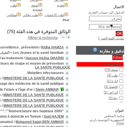
L'Infection hospitalière 
MINISTERE DE LA SANTE PUBLIQUE
Le Kyste hydatique et l'échographie : de la description a
مل المؤثرة و سبل الوقاية
/
MINISTERE DE
Manuel de bonnes pratiques t
Manue
médecins et médecine de l'isl
Module de formation du personnel de santé : dietétique de l'enfant atteint
Module de formation du personnel de santé : éducati
Module de formation du personnel de santé : prévention des diarrhées 
Parspectives d'avenir de l'enseignement de la gériatrie et