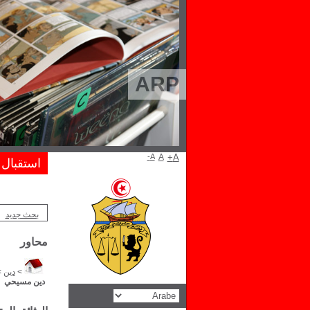
ARP
A-
A
A+
استقبال
بحث جديد
محاور
>
دين
>
دين مسيحي