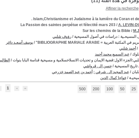
توفرة في هذه الفئة (
11
)
Affiner la recherche
Islam,Christianisme et Judaïsme à la lumière du Coran et de l
La Passion des saintes perpétue et félectité mars 203
/
A. LEVIN-
Sur les chemins de la Bible
/
M.J
 المسيحـية : دراسات في أصول المسيحية
/
رؤوف شلبي
المكتبة العربية = BIBLIOGRAPHIE MARIALE ARABE"
/
يوسف أسعـد داغر
/
أحمد شلبي
ملوك
/
عبد السميع محمد أحمد
بي:الجزء الاول:قضية الايمان و تحديات الانسلاخسلامية و مسيحية قداسة البابا بنوات
/
الطالب
تاريخ المسيحية
/
حسن الـ . قرواشي
لبان
/
عبد المجيد الـ . شرفي
;
أحمد بن عبد الصمد خزرجي
سيحيـة
/
خواجا كمال الدين
1
500
200
100
50
25