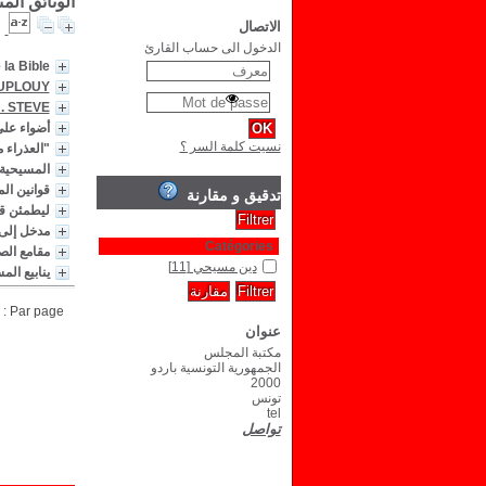
الوثائق الم
الاتصال
الدخول الى حساب القارئ
a Bible .
DUPLOUY
. STEVE
أضواء على
نسيت كلمة السر ؟
"العذراء مريم في 
المسيحية
قوانين ال
تدقيق و مقارنة
ليطمئن قل
مدخل إلى 
Catégories
مقامع الص
دين مسيحي
[11]
ينابيع الم
Par page :
عنوان
مكتبة المجلس
الجمهورية التونسية باردو
2000
تونس
tel
تواصل