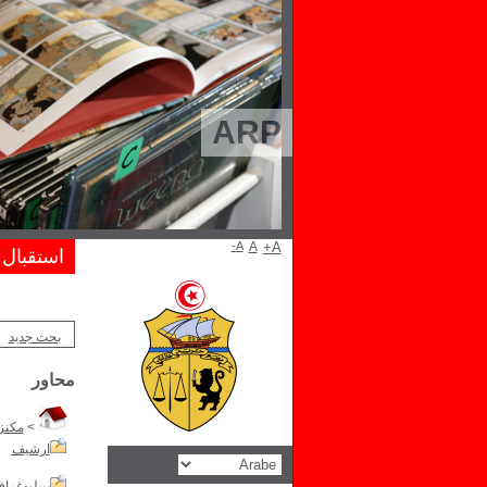
ARP
A-
A
A+
استقبال
بحث جديد
محاور
>
مكنز 
ارشيف
بيبليوغراف