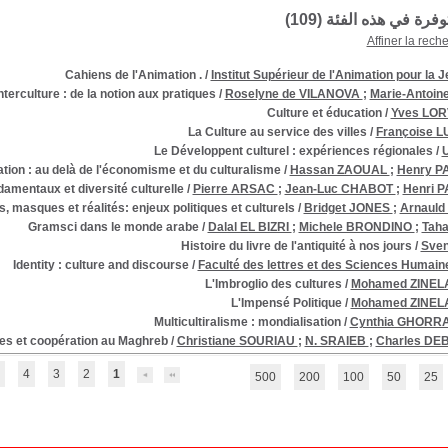
توفرة في هذه الفئة (
109
)
Affiner la rech
Cahiens de l'Animation .
/
Institut Supérieur de l'Animation pour la
nterculture : de la notion aux pratiques
/
Roselyne de VILANOVA
;
Marie-Antoine
Culture et éducation
/
Yves LO
La Culture au service des villes
/
Françoise L
Le Développent culturel : expériences régionales
/
ation : au delà de l'économisme et du culturalisme
/
Hassan ZAOUAL
;
Henry 
ndamentaux et diversité culturelle
/
Pierre ARSAC
;
Jean-Luc CHABOT
;
Henri 
 masques et réalités: enjeux politiques et culturels
/
Bridget JONES
;
Arnauld
Gramsci dans le monde arabe
/
Dalal EL BIZRI
;
Michele BRONDINO
;
Taha
Histoire du livre de l'antiquité à nos jours
/
Sve
Identity : culture and discourse
/
Faculté des lettres et des Sciences Humain
L'Imbroglio des cultures
/
Mohamed ZINEL
L'Impensé Politique
/
Mohamed ZINEL
Multicultiralisme : mondialisation
/
Cynthia GHORR
les et coopération au Maghreb
/
Christiane SOURIAU
;
N. SRAIEB
;
Charles D
4
3
2
1
500
200
100
50
25