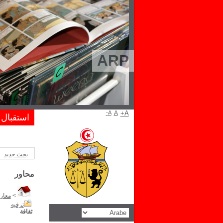
ARP
A-
A
A+
استقبال
بحث جديد
محاور
>
معار
ترفيه
ثقافة