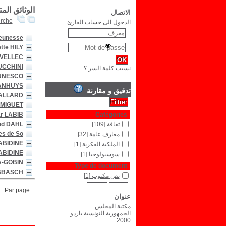
الوثائق الم
الاتصال
erche
الدخول الى حساب القارئ
 Jeunesse
tte HILY
RVELLEC
UCCHINI
نسيت كلمة السر ؟
UNESCO
PANHUYS
تدقيق و مقارنة
PALLARD
 MIGUET
r LABIB
Catégories
ثقافة
[109]
nd DAHL
es de So
معارف عامة
[32]
ABIDINE
الملكية الفكرية
[1]
ABIDINE
سوسيولوجيا
[1]
A-GOBIN
Type de document
EBBASCH
نص مكتوب
[1]
Par page :
عنوان
مكتبة المجلس
الجمهورية التونسية باردو
2000