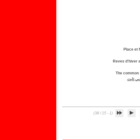
Place et 
Reves d'hiver a
The common re
ي ثابت
(1 - 15 / 38)