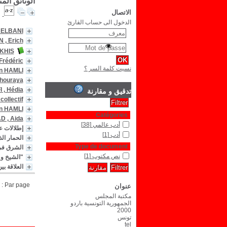
الوثائق الم
الاتصال
الدخول الى حساب القارئ
UELBANI
 , Erich
KHIS
Frédéric
نسيت كلمة السر ؟
n HAMLI
houraya
, Hédia
تدقيق و مقارنة
collectif
n HAMLI
Catégories
 , Aida
أدب عالمي
[38]
إطلالات علي
أدب
[1]
الحمار ال
Type de document
الشرق في
نص مكتوب
[1]
"الشيخ و 
العلاقة ب
Par page :
عنوان
مكتبة المجلس
الجمهورية التونسية باردو
2000
تونس
tel