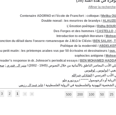
توفرة في هذه الفئة (
38
)
Affiner la recherche
Centenaire ADORNO et l'école de Francfort : colloque
/
Melika O
Double noeud : les meurtres de brandys
/
ALAUZEN
L'émotion poétique
/
Ridha BOUR
Des Forges et des hommes
/
CASTELLO , 
Introduction to english literature
/
Mohse
fonction du détail dans l'oeuvre romanesque de J.M.G le Clézio
/
BEN SALAH , T
Poétique de la modernité
/
ABDELKEFI 
u petit matin : les printemps arabes vus par 50 écrivains et dessinateurs
/
ouv. 
sophocles antigone
/
Mohse
ader's response in dr. Johnson's periodical essays
/
BEN MOHAMED HADDAD
 الأدب المعاصر الناطق بالألمانية من خلال النصوص (1945 - 2002)
/
منير الـ . فندري
;
صحب
ذهبي
/
ابوليوس , لوقيوس
 الأدب الفرنسي
/
الشاذلي خيرالله
الربابة أو دكرجوممول"""""
/
يرو دورو جلو
ين الشخصية اليهودية والفلسطينية في الرواية الفلسطينية
/
عابد عبيد الـ. رزيعي
3
2
1
500
200
100
50
25