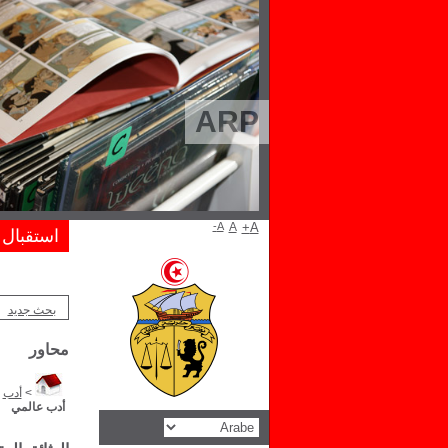
ARP
A-
A
A+
استقبال
بحث جديد
محاور
>
أدب
>
أدب عالمي