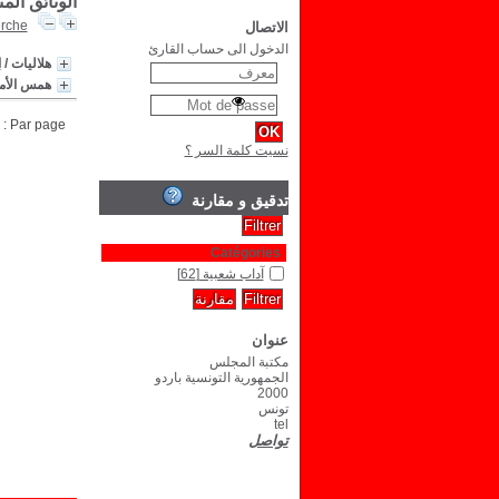
الوثائق الم
erche
الاتصال
الدخول الى حساب القارئ
هلاليات
/
ا
همس الأم
Par page :
نسيت كلمة السر ؟
تدقيق و مقارنة
Catégories
آداب شعبية
[62]
عنوان
مكتبة المجلس
الجمهورية التونسية باردو
2000
تونس
tel
تواصل