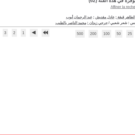
توفرة في هذه الفئة (
62
)
Affiner la rech
لطاهر قيقة
;
عادل مقديش
;
عبد الرحمان أيوب
س : شعر شعبي
/
جرجي زيدان
;
محمد الناصر بالطيب
3
2
1
500
200
100
50
25