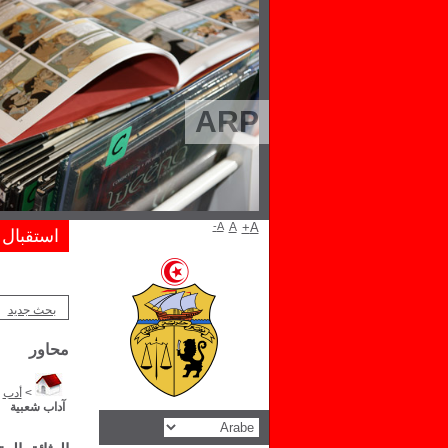
ARP
A-
A
A+
استقبال
بحث جديد
محاور
>
أدب
>
آداب شعبية