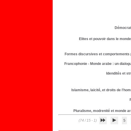
Démocrati
Elites et pouvoir dans le mond
Formes discursives et comportements pol
Francophonie - Monde arabe : un dialogue
Idendités et s
Islamisme, laïcité, et droits de l'
Pluralisme, modrenité et monde ara
(1 - 15 / 74)
5