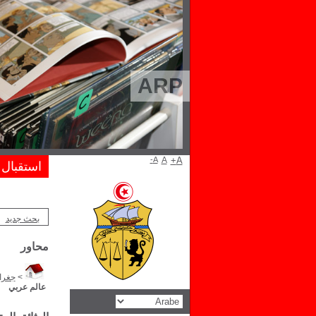
ARP
A-
A
A+
استقبال
بحث جديد
محاور
>
جغراف
عالم عربي