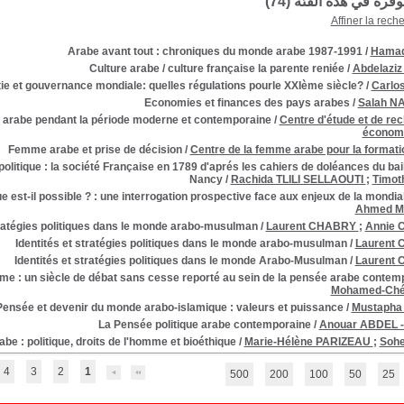
توفرة في هذه الفئة (
74
)
Affiner la rech
Arabe avant tout : chroniques du monde arabe 1987-1991
/
Hamad
Culture arabe / culture française la parente reniée
/
Abdelazi
e et gouvernance mondiale: quelles régulations pourle XXIème siècle?
/
Carlo
Economies et finances des pays arabes
/
Salah 
e arabe pendant la période moderne et contemporaine
/
Centre d'étude et de re
économi
Femme arabe et prise de décision
/
Centre de la femme arabe pour la formatio
itique : la société Française en 1789 d'aprés les cahiers de doléances du bail
Nancy
/
Rachida TLILI SELLAOUTI
;
Timot
 est-il possible ? : une interrogation prospective face aux enjeux de la mondia
Ahmed M
tratégies politiques dans le monde arabo-musulman
/
Laurent CHABRY
;
Annie
Identités et stratégies politiques dans le monde arabo-musulman
/
Laurent
Identités et stratégies politiques dans le monde Arabo-Musulman
/
Laurent
homme : un siècle de débat sans cesse reporté au sein de la pensée arabe contem
Mohamed-Ché
Pensée et devenir du monde arabo-islamique : valeurs et puissance
/
Mustaph
La Pensée politique arabe contemporaine
/
Anouar ABDEL 
be : politique, droits de l'homme et bioéthique
/
Marie-Hélène PARIZEAU
;
Sohe
4
3
2
1
500
200
100
50
25