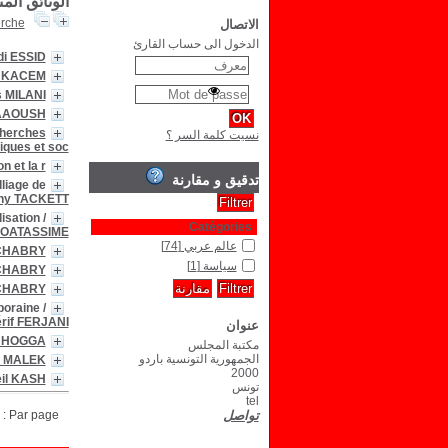
الوثائق الم
erche
الاتصال
الدخول الى حساب القارئ
i ESSID
z KACEM
s MILANI
NAAOUSH
cherches
نسيت كلمة السر ؟
ques et soc
n et la r
تدقيق و مقارنة
liage de
hy TACKETT
lisation
/
Catégories
OATASSIME
عالم عربي
[74]
 CHABRY
سياسة
[1]
 CHABRY
 CHABRY
poraine
/
rif FERJANI
عنوان
a HOGGA
مكتبة المجلس
الجمهورية التونسية باردو
- MALEK
2000
il KASH
تونس
tel
تواصل
Par page :