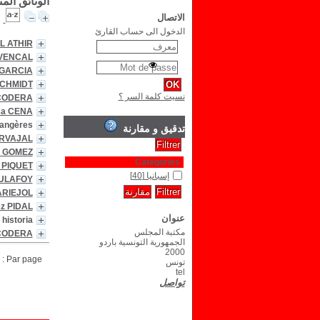
الوثائق الم
الاتصال
الدخول الى حساب القارئ
L ATHIR
OVENCAL
y GARCIA
SCHMIDT
نسيت كلمة السر ؟
 CODERA
sa CENA
rangères
تدقيق و مقارنة
ARVAJAL
ia GOMEZ
Catégories
r PIQUET
إسبانيا
[40]
EULAFOY
ARIEJOL
z PIDAL
عنوان
historia
مكتبة المجلس
 CODERA
الجمهورية التونسية باردو
2000
Par page :
تونس
tel
تواصل