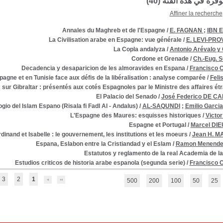
توفرة في هذه الفئة (
40
)
Affiner la recherche
Annales du Maghreb et de l'Espagne
/
E. FAGNAN
;
IBN E
La Civilisation arabe en Espagne: vue générale
/
E. LEVI-PR
La Copla andalyza
/
Antonio Arévalo 
Cordone et Grenade
/
Ch.-Eug. 
Decadencia y desaparicion de les almoravides en Espana
/
Francisco
Espagne et en Tunisie face aux défis de la libéralisation : analyse comparée
/
Feli
ur Gibraltar : présentés aux cotés Espagnoles par le Ministre des affaires ét
El Palacio del Senado
/
José Federico DE C
ogio del Islam Espano (Risala fi Fadl Al - Andalus)
/
AL-SAQUNDI
;
Emilio Garc
L'Espagne des Maures: esquisses historiques
/
Victo
Espagne et Portugal
/
Marcel DI
inand et Isabelle : le gouvernement, les institutions et les moeurs
/
Jean H. M
Espana, Eslabon entre la Cristiandad y el Eslam
/
Ramon Menende
Estatutos y reglamento de la real Academia de la 
Estudios criticos de historia arabe espanola (segunda serie)
/
Francisco
3
2
1
500
200
100
50
25