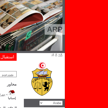
ARP
A-
A
A+
استقبال
بحث جديد
محاور
>
جغراف
إسبانيا