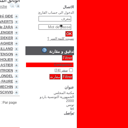
الوثائق الم
erche
الاتصال
الدخول الى حساب القارئ
ré GIDE
OVAERTS
 de ZARA
LENGER
AEDEKER
نسيت كلمة السر ؟
-DAGHER
AILLAND
تدقيق و مقارنة
NTENSON
CHOLIER
Catégories
CASTIER
سفر
[74]
CITROEN
BLONDEL
e FAURE
 MECHIN
عنوان
NSCHVIG
مكتبة المجلس
الجمهورية التونسية باردو
2000
Par page :
تونس
tel
تواصل