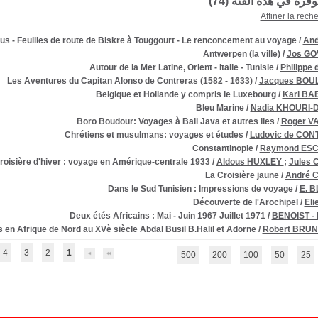
توفرة في هذه الفئة (
74
)
Affiner la rech
s - Feuilles de route de Biskre à Touggourt - Le renconcement au voyage
/
And
Antwerpen (la ville)
/
Jos G
Autour de la Mer Latine, Orient - Italie - Tunisie
/
Philippe
Les Aventures du Capitan Alonso de Contreras (1582 - 1633)
/
Jacques BOU
Belgique et Hollande y compris le Luxebourg
/
Karl B
Bleu Marine
/
Nadia KHOURI
Boro Boudour: Voyages à Bali Java et autres iles
/
Roger V
Chrétiens et musulmans: voyages et études
/
Ludovic de CO
Constantinople
/
Raymond ES
roisière d'hiver : voyage en Amérique-centrale 1933
/
Aldous HUXLEY
;
Jules 
La Croisière jaune
/
André 
Dans le Sud Tunisien : Impressions de voyage
/
E. 
Découverte de l'Arochipel
/
Eli
Deux étés Africains : Mai - Juin 1967 Juillet 1971
/
BENOIST -
s en Afrique de Nord au XVè siècle Abdal Busil B.Halil et Adorne
/
Robert BRU
4
3
2
1
500
200
100
50
25