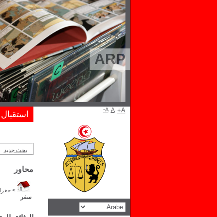
ARP
A-
A
A+
استقبال
بحث جديد
محاور
>
جغراف
سفر