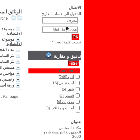
الاتصال
الوثائق الم
الدخول الى حساب القارئ
erche
موسوعة : 
الاقتصادية
موسوعة : 
نسيت كلمة السر ؟
الاقتصادية
نـداء الفج
نثر الشابي
تدقيق و مقارنة
نثر الشاب
هسيس ال
Catégories
هواجس بر
أدب
[249]
و نصيبي م
أدب عربي
[15]
ورقة أخير
شعر
[5]
قصص
[5]
Par page :
مذكرات
[4]
أبحاث و مقالات
[3]
رسائل
[3]
أدب عالمي
[1]
عنوان
مكتبة المجلس
Type de document
الجمهورية التونسية باردو
نص مكتوب
[3]
2000