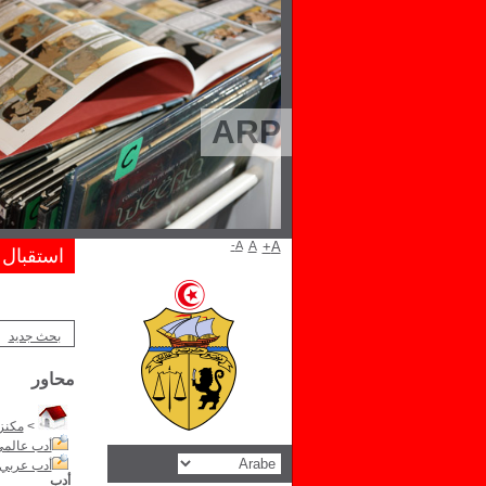
ARP
A-
A
A+
استقبال
بحث جديد
محاور
>
مكنز 
أدب عالم
أدب عربي
أدب