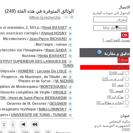
Mélanges Réné Basset : études
Méthodologie de la compréhension et de l
Mysticisme et désert : thèse d
Norme et deviance dans l'ecriture de Boris Vian : Journée scientifique :
Oeuvres complètes d'horace , de Jouvenel de perse de Sulpicia , de Tunis
Oeuvres de Jacques Henri - Bernardin de Saint Pierr
L'Orient de Flaubert : des écrits de jeunesse à Salammbô : la 
O
(61 - 75 / 249)
10
9
8
7
6