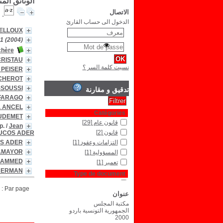
الوثائق الم
الاتصال
الدخول الى حساب القارئ
PELLOUX
11 (2004)
chère
CRISTAU
نسيت كلمة السر ؟
 PEISER
 CHEROT
SSOUSSI
تدقيق و مقارنة
 FARAGO
. ANCEL
Catégories
UDEMET
قانون عام
[29]
p.
/
Jean
قانون
[2]
DUCOS ADER
التزامات وعقود
[1]
OS ADER
AMAYOR
المسؤولية
[1]
 HAMMED
تعمير
[1]
 BERMAN
Type de document
نص مكتوب
[1]
Par page :
عنوان
مكتبة المجلس
الجمهورية التونسية باردو
2000