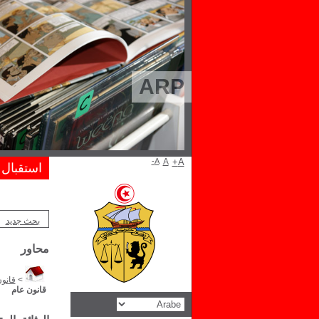
ARP
A-
A
A+
استقبال
بحث جديد
محاور
>
قانو
قانون عام