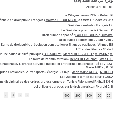
توفرة في هذه الفئة (
29
)
Affiner la recherche
Le Citoyen devant l'Etat
/
Robert 
nnale en droit public Français
/
Maryse DEGUERGUE
in Etudes Juridiques, N 
Droit des contrats
/
François Li
Le Droit de la pharmacie
/
Bernard 
Droit public : capacité
/
Louis DUBOUIS
;
Gustave
Droit public économique
/
Jean-Yves
Ecrits de droit public : révolution constitution et finances publiques
/
Ahmed E
L'Etat des libertés
/
Bela
r une cause d'utilité publique
/
G. BAUDRY
;
Marcel ROUSSELET
;
M. PATIN
;
M
La faute de l'administration
/
Benoit DELAUNAY
;
Yves GA
 nationales, 1. grands services publics et entreprises nationales - 2é éd .- 423 
Marie AUBY
;
R. 
rises nationales, 2. transports - énergie .- 334 p.
/
Jean Marie AUBY
;
R. DUC
Les Juges: le temps qui court
/
CAS
ons disciplinaires des ordres proféssionnels en Tunisie
/
Mohamed Ridha BEN
Loi et liberté : propos sur le droit américain
/
Harold J.
2
1
500
200
100
50
25