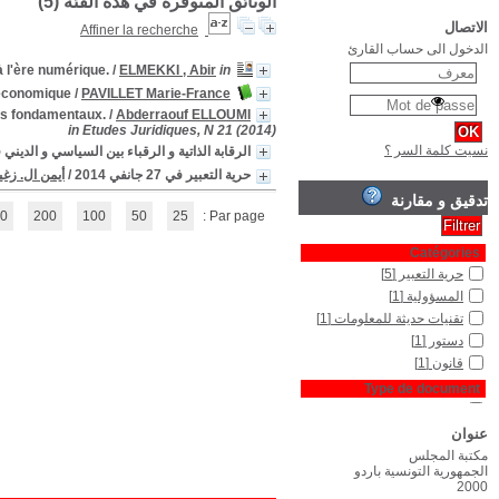
Les Défits de la libert
Le droit d'informer : le rôle des médias dans 
Les Limites de la liberté d'expression relatives à la protection de certai
ؤسسة التميمي للبحث العلمي و المعلومات
in ٌRevue Droit et Politi
(1 - 5 / 5)
1