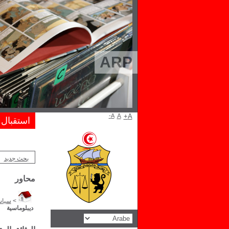
ARP
A-
A
A+
استقبال
بحث جديد
محاور
>
سياس
ديبلوماسية