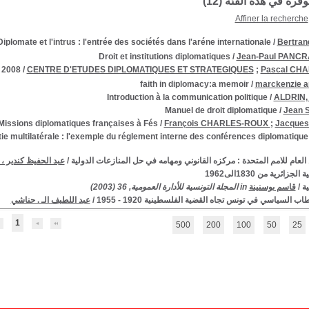
توفرة في هذه الفئة (
12
)
Affiner la recherche
Diplomate et l'intrus : l'entrée des sociétés dans l'aréne internationale
/
Bertran
Droit et institutions diplomatiques
/
Jean-Paul PANCR
 2008
/
CENTRE D'ETUDES DIPLOMATIQUES ET STRATEGIQUES
;
Pascal CH
faith in diplomacy:a memoir
/
marckenzie a
Introduction à la communication politique
/
ALDRIN, 
Manuel de droit diplomatique
/
Jean
Missions diplomatiques françaises à Fés
/
François CHARLES-ROUX
;
Jacques
ie multilatérale : l'exemple du réglement interne des conférences diplomatique
 العام للامم المتحدة : مركزه القانوني ومهامه في حل المنازعات الدولية
/
عبد الحفيظ كندير ،
جزائرية من 1830الى1962
ية
/
قاسم بوسنينة
in المجلة التونسية للأدارة العمومية, 36 (2003)
ب السياسي في تونس تجاه القضية الفلسطينية 1920 - 1955
/
عبد اللطيف الـ . حناشي
1
500
200
100
50
25