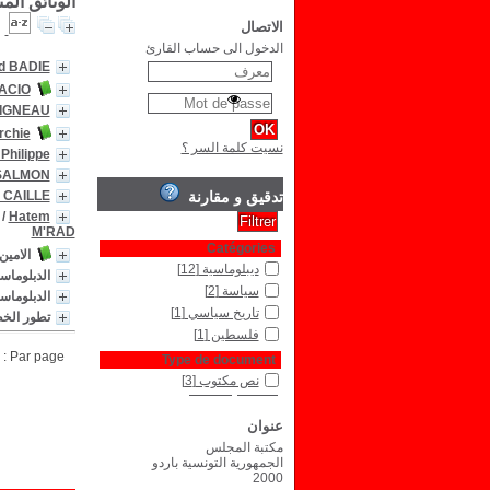
الوثائق الم
الاتصال
الدخول الى حساب القارئ
d BADIE
ACIO
AIGNEAU
rchie
نسيت كلمة السر ؟
Philippe
 SALMON
تدقيق و مقارنة
 CAILLE
/
Hatem
M'RAD
Catégories
الامين
ديبلوماسية
[12]
الدبلوماسية ال
سياسة
[2]
الدبلوماس
تاريخ سياسي
[1]
تطور الخطا
فلسطين
[1]
Par page :
Type de document
نص مكتوب
[3]
عنوان
مكتبة المجلس
الجمهورية التونسية باردو
2000