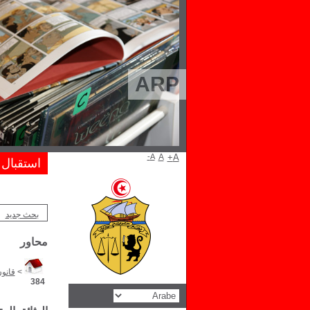
ARP
A-
A
A+
استقبال
بحث جديد
محاور
>
قانو
384