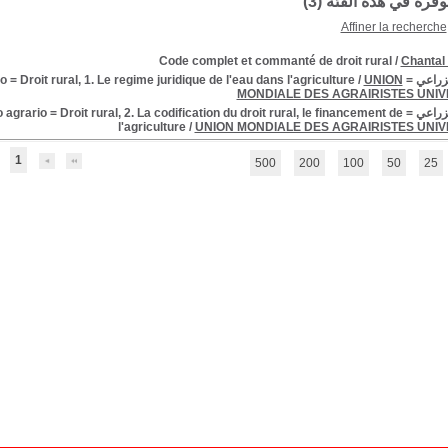
توفرة في هذه الفئة (
3
)
Affiner la recherche
Code complet et commanté de droit rural
/
Chantal
Agriculture low = agranecht = Diritto agrario = Droit rural, 1. 
UNION
/
MONDIALE DES AGRAIRISTES UNIV
القانون الزراعي = io = Droit rural, 2. La codification du droit rural, le financement de
l'agriculture
/
UNION MONDIALE DES AGRAIRISTES UNIV
1
500
200
100
50
25