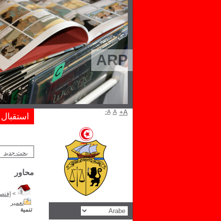
ARP
A-
A
A+
استقبال
بحث جديد
محاور
>
إقتصا
تعمير
تنمية