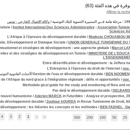
توفرة في هذه الفئة (
63
)
Affiner la rech
/
وكالة الإتصال الخارجي - تونس
unisie
/
Institut International Des Sciences Administrative
;
Association Tunisi
Sciences Ad
L'Afrique à l'épreuve du développement durable
/
Modeste CHOUAIBOU 
ie, Développement et Dialogue Sociale
/
UNION GENERALE TUNISIENNE DU 
nisationnel et stratégies de développement : une approche globale
/
Marcel L
urelles et des stratégies de développement en Tunisie
/
MINISTERE DE L'EDUCA
L'ENSEIGNEME
Entre désertification et développement : la Jeffara t
L'Entreprise à l'épreuve du droit de l'internet
/
ouv. 
Gestion de l'eau et développement durable
/
BEN NOOMEN,
l de l'Afrique du nord grace à l'intégration régionale : défis et opportunités
/
ouv. 
Methodolo gical guide for the study and monitoring of flora and v
Par-delà le développement durable
/
DELBARD ,
un nouvel humanisme
/
Aderien MARCK
in Futuribles : Analyse et prospective, 3
r du développement durable
/
Zouhour kOURDA
in Revue Tunisienne de Droit, N/
développement : les théories les concepts et les méthodes
/
BEN FADHEL , Sl
4
3
2
1
500
200
100
50
25