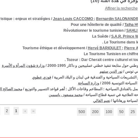
توفرة في هذه الفئة (
16
)
Affiner la recherche
ristique : enjeux et stratégies
/
Jean-Louis CACCOMO
;
Bernardin SALONAND
Pour une hôtellerie de qualité
/
Talha 
Révolutionner le tourisme tunisien
/
SAHLI 
La Suède
/
S.A.R. Prince
Le Tourisme dans le
Tourisme éthique et développement
/
Hervé BARIOULET
;
Pierre
Le Tourisme Tunisien en chiffre
Tozeur : Dar Cheraït centre culturel et tour
طني حول متابعة تنفيذ خطتي عملبيجين و داكار 1995-2000
/
وزارة شؤون المرأة و الأسرة
في تونس
/
نور الدين ستهم
التشريعات السياحية و الفندقية في لبنان و البلاد العربية
/
فوزي عطوي
لسياحة التونسية 2006
/
وزارة السياحة
مل بالفنادق السياحية : المطاعم وقاعات الأكل : أهم قواعد التسيير والتوزيع
/
محمد الصالح الـ
حة العلاجية في تنمية قطاع السياحة
/
محمد مسعود , ياسمين
لسياحة ورهاناتها
/
نعيم الغالي
2
1
500
200
100
50
25