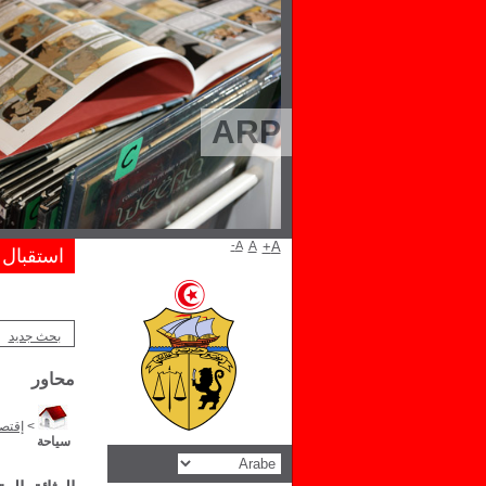
ARP
A-
A
A+
استقبال
بحث جديد
محاور
>
إقتصا
سياحة