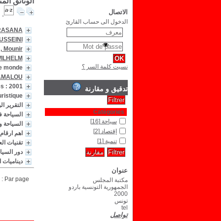
الوثائق الم
الاتصال
الدخول الى حساب القارئ
RASANA
HUSSEINI
, Mounir
 WILHELM
نسيت كلمة السر ؟
 monde .
 AMALOU
s : 2001
تدقيق و مقارنة
istique .
التقرير الو
Catégories
السياحة 
سياحة
[16]
السياحة و 
إقتصاد
[2]
اهم ارقام ا
تنمية
[1]
تقنيات الع
دور السيا
ديناميات ا
عنوان
Par page :
مكتبة المجلس
الجمهورية التونسية باردو
2000
تونس
tel
تواصل