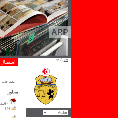
ARP
A-
A
A+
استقبال
بحث جديد
محاور
>
إقتصا
1261
نمو