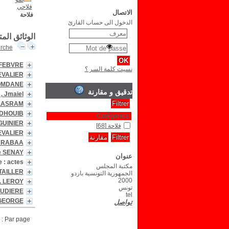
فلاحي
الاتصال
فلاحة
الدخول الى حساب القارئ
الوثائق الم
erche
EFEBVRE
نسيت كلمة السر ؟
EVALIER
ROMDANE
تدقيق و مقارنة
, Jmaiel
 LASRAM
 DHOUIB
Catégories
 GUINIER
فلاحة
[68]
EVALIER
e RABAA
e SENAY
عنوان
: actes .
مكتبة المجلس
TAILLER
الجمهورية التونسية باردو
2000
. LEROY
تونس
AUDIERE
tel
 GEORGE
تواصل
Par page :