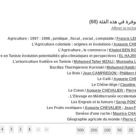
توفرة في هذه الفئة (
68
)
Affiner la rech
Agriculture : 1997 - 1998 , juridique , fiscal , social , comptable
/
Francis L
L'Agriculture coloniale : origines et évolutions
/
Auguste CH
L'Agriculture , le commerce
/
Khaled BEN 
e en Tunisie évolution potentialités géo-climatiques et perspectives
/
EL HAJRI 
L'arboriculture fruitière en Tunisie
/
Mohamed Taher MZALI
;
Mustapha
Bacillas Thuringiensis Kurstaki
/
Mohamed Habib
Le Bois
/
Jean CAMPREDON
;
Philibert
Le Café
/
Auguste CH
Le Chêne-liège
/
Claudin
Le Coton
/
Auguste CHEVALIER
;
Pierr
L'Elevage en Méditerranée occidentale 
Les Engrais et la fumure
/
Serge PON
Les Fruits exotiques
/
Auguste CHEVALIER
;
Jean-F
Genèse d'une ruche
/
Maurice CH
Géographie agricole du monde
/
Pierre
4
3
2
1
500
200
100
50
25